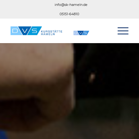
info@sk-hameln.de
05151-64810