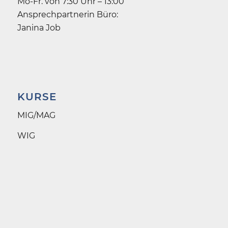
Mo-Fr. von 7:30 Uhr – 13:00
Ansprechpartnerin Büro:
Janina Job
KURSE
MIG/MAG
WIG
Gasschmelz­schweißen
E-Hand